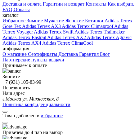
Доставка и оплата
Гарантии и возврат
Контакты
Как выбрать
FAQ
Образы
каталог
Избранное
Зимние
Мужские
Женские
Ботинки
Adidas Terrex
Gore Tex
Adidas Terrex AX3
Adidas Terrex Climaproof
Adidas
Terrex Voyager
Adidas Terrex Swift
Adidas Terrex Trailmaker
Adidas Terrex Eastrail
Adidas Terrex AX2
Adidas Terrex Agravic
Adidas Terrex AX4
Adidas Terrex ClimaCool
информация
О магазине
Сертификаты
Доставка
Гарантия
Блог
Партнерские пункты выдачи
Принимаем к оплате
Звоните
+7 (931) 105-83-99
Перезвонить
Наш адрес
г.Москва ул. Михневская, 8
Политика конфиденциальности
Товар добавлен в
избранное
Привезем до 4 пар на выбор