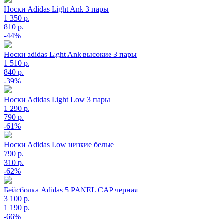
Носки Adidas Light Ank 3 пары
1 350 р.
810 р.
-44%
Носки adidas Light Ank высокие 3 пары
1 510 р.
840 р.
-39%
Носки Adidas Light Low 3 пары
1 290 р.
790 р.
-61%
Носки Adidas Low низкие белые
790 р.
310 р.
-62%
Бейсболка Adidas 5 PANEL CAP черная
3 100 р.
1 190 р.
-66%